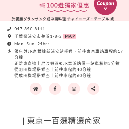
於餐廳グランサンク或中國料理 チャイニーズ・テーブル 或
日本料理美浜之餐廳，享午餐或晚餐自助餐85折
047-350-8111
※3家店每日限預約10組（1組最多6位）
※請先上網透過專用網頁預約
千葉県浦安市美浜1-8-2
MAP
・グランサンク：
http://bit.ly/2xsJqzU
Mon.-Sun. 24hrs
・中國料理 チャイニーズ・テーブル：
http://bit.ly/2LzSxHe
飯店與JR京葉線新浦安站相通，前往東京車站車程約17
・日本料理 美浜：
http://bit.ly/328ztpC
分鐘
距離東京迪士尼渡假區®JR舞浜站僅一站車程約3分鐘
レストラン グランサンク、中国料理 チャイニーズ・テーブ
從羽田機場搭乘巴士前往車程約40分鐘
ル、日本料理 美浜にて使用できる、ランチもしくはディナー
從成田機場搭乘巴士前往車程約60分鐘
ブッフェ15％OFF
※対象：3店舗にて1日10組限定（1組6名様まで利用可能）
※WEBサイト経由で専用予約画面からのご予約が利用条件
となります
・グランサンク：
http://bit.ly/2xsJqzU
・中国料理 チャイニーズ・テーブル：
http://bit.ly/2LzSxHe
・日本料理 美浜：
http://bit.ly/328ztpC
| 東京一百選精選商家 |